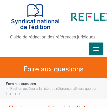
Aller
au
contenu
principal
Guide de rédaction des références juridiques
Toggle
navigat
Foire aux questions
Foire aux questions
Peut-on accéder à la liste des références ailleurs que sur
internet ?