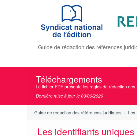
Aller
au
contenu
principal
Guide de rédaction des références jurid
Téléchargements
Le fichier PDF présente les règles de rédaction des r
Dernière mise à jour le 03/06/2026
Guide de rédaction des références juridiques
Les 
Les identifiants uniques