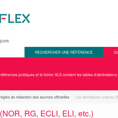
iques
RECHERCHER UNE RÉFÉRENCE
G
éférences juridiques et le fichier XLS contient les tables d'abréviations
règles de rédaction des sources officielles
Les identifiants uniques 
 (NOR, RG, ECLI, ELI, etc.)