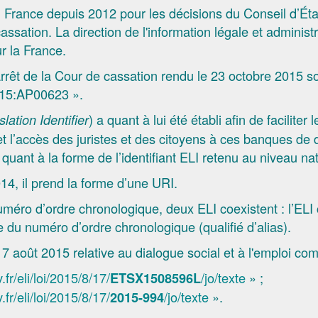
n France depuis 2012 pour les décisions du Conseil d’Éta
assation. La direction de l'information légale et administr
r la France.
l’arrêt de la Cour de cassation rendu le 23 octobre 2015 
15:AP00623 ».
) a quant à lui été établi afin de facilite
ation Identifier
s et l’accès des juristes et des citoyens à ces banques 
 quant à la forme de l’identifiant ELI retenu au niveau nat
4, il prend la forme d’une URI.
méro d’ordre chronologique, deux ELI coexistent : l’ELI
e du numéro d’ordre chronologique (qualifié d’alias).
7 août 2015 relative au dialogue social et à l'emploi com
fr/eli/loi/2015/8/17/
/jo/texte
» ;
ETSX1508596L
fr/eli/loi/2015/8/17/
/jo/texte
».
2015-994