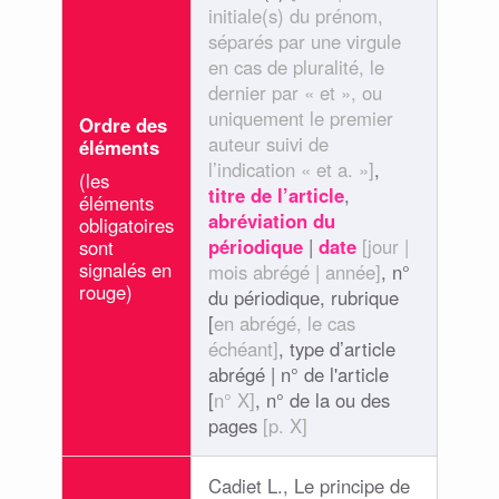
initiale(s) du prénom,
séparés par une virgule
en cas de pluralité, le
dernier par « et », ou
uniquement le premier
Ordre des
auteur suivi de
éléments
l’indication « et a. »]
,
(les
titre de l’article
,
éléments
abréviation du
obligatoires
périodique
|
date
[jour |
sont
signalés en
mois abrégé | année]
, n°
rouge)
du périodique, rubrique
[
en abrégé, le cas
échéant]
, type d’article
abrégé | n° de l'article
[
n° X]
, n° de la ou des
pages
[p. X]
Cadiet L., Le principe de