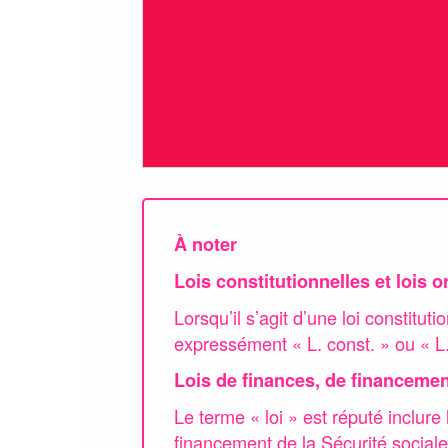
À noter
Lois constitutionnelles et lois 
Lorsqu’il s’agit d’une loi constituti
expressément « L. const. » ou « L.
Lois de finances, de financement
Le terme « loi » est réputé inclure l
financement de la Sécurité social