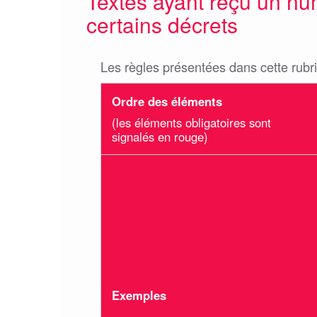
Textes ayant reçu un nu
certains décrets
Les règles présentées dans cette rubr
Ordre des éléments
(les éléments obligatoires sont
signalés en rouge)
Exemples