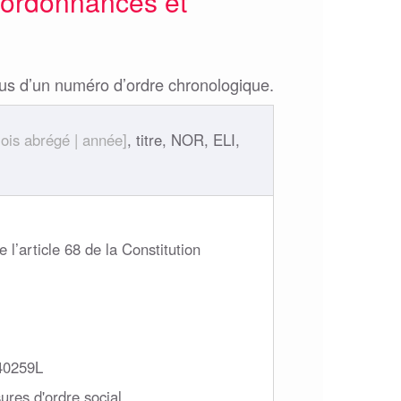
, ordonnances et
vus d’un numéro d’ordre chronologique.
mois abrégé | année]
, titre, NOR, ELI,
 l’article 68 de la Constitution
40259L
res d'ordre social