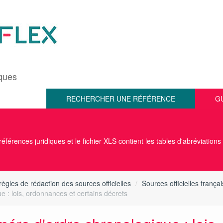
iques
RECHERCHER UNE RÉFÉRENCE
G
éférences juridiques et le fichier XLS contient les tables d'abréviations
règles de rédaction des sources officielles
Sources officielles frança
 : lois, ordonnances et certains décrets