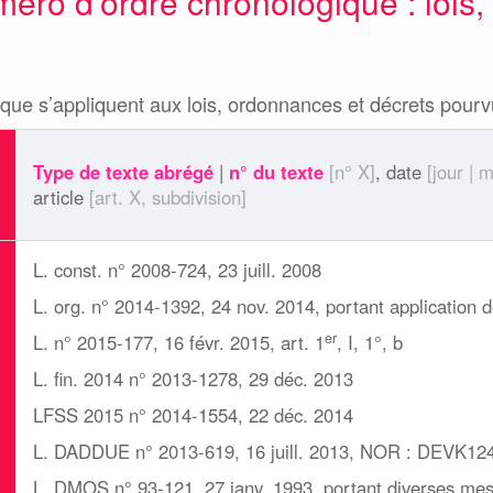
méro d'ordre chronologique : lois
ique s’appliquent aux lois, ordonnances et décrets pour
Type de texte abrégé
|
n° du texte
[n° X]
, date
[jour | 
article
[art. X, subdivision]
L. const. n° 2008-724, 23 juill. 2008
L. org. n° 2014-1392, 24 nov. 2014, portant application de
er
L. n° 2015-177, 16 févr. 2015, art. 1
, I, 1°, b
L. fin. 2014 n° 2013-1278, 29 déc. 2013
LFSS 2015 n° 2014-1554, 22 déc. 2014
L. DADDUE n° 2013-619, 16 juill. 2013, NOR : DEVK12
L. DMOS n° 93-121, 27 janv. 1993, portant diverses mesu