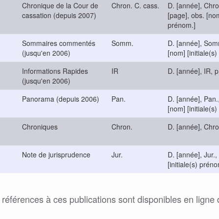
Chronique de la Cour de
Chron. C. cass.
D. [année], Chro
cassation (depuis 2007)
[page], obs. [nom]
prénom.]
Sommaires commentés
Somm.
D. [année], Somm
(jusqu'en 2006)
[nom] [initiale(s
Informations Rapides
IR
D. [année], IR, p
(jusqu'en 2006)
Panorama (depuis 2006)
Pan.
D. [année], Pan.,
[nom] [initiale(s
Chroniques
Chron.
D. [année], Chro
Note de jurisprudence
Jur.
D. [année], Jur.,
[initiale(s) préno
références à ces publications sont disponibles en ligne 