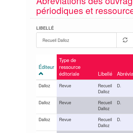
Abréviations des ouvrag
périodiques et ressour
LIBELLÉ
Type de
Éditeur
ressource
éditoriale
Libellé
Abrévia
Dalloz
Revue
Recueil
D.
Dalloz
Dalloz
Revue
Recueil
D.
Dalloz
Dalloz
Revue
Recueil
D.
Dalloz