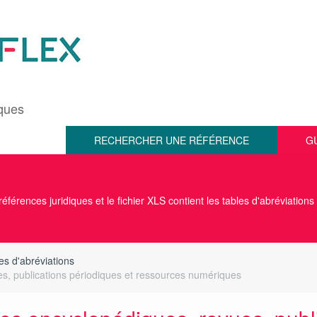
iques
RECHERCHER UNE RÉFÉRENCE
G
éférences juridiques et le fichier XLS contient les tables d'abréviations
es d'abréviations
s, publications périodiques et ressources numériques