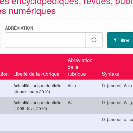
es encyclopédiques, revues, publ
ces numériques
ABRÉVIATION
Filtrer
Abréviation
de la
tion
Libellé de la rubrique
rubrique
Syntaxe
Actualité Jurisprudentielle
Actu.
D. [année], Actu,
(depuis mars 2010)
Actualité Jurisprudentielle
AJ
D. [année], AJ, p
(1999- févr. 2010)
D. [année], p. [