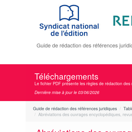
Aller
au
contenu
principal
Guide de rédaction des références jurid
Téléchargements
Le fichier PDF présente les règles de rédaction des r
Dernière mise à jour le 03/06/2026
Guide de rédaction des références juridiques
Tabl
Abréviations des ouvrages encyclopédiques, revue