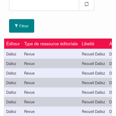
Filtrer
Éditeur
Type de ressource éditoriale
Libellé
Abr
Dalloz
Revue
Recueil Dalloz
D.
Dalloz
Revue
Recueil Dalloz
D.
Dalloz
Revue
Recueil Dalloz
D.
Dalloz
Revue
Recueil Dalloz
D.
Dalloz
Revue
Recueil Dalloz
D.
Dalloz
Revue
Recueil Dalloz
D.
Dalloz
Revue
Recueil Dalloz
D.