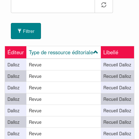
Filtrer
Éditeur
Type de ressource éditoriale
Libellé
A
Dalloz
Revue
Recueil Dalloz
D
Dalloz
Revue
Recueil Dalloz
D
Dalloz
Revue
Recueil Dalloz
D
Dalloz
Revue
Recueil Dalloz
D
Dalloz
Revue
Recueil Dalloz
D
Dalloz
Revue
Recueil Dalloz
D
Dalloz
Revue
Recueil Dalloz
D