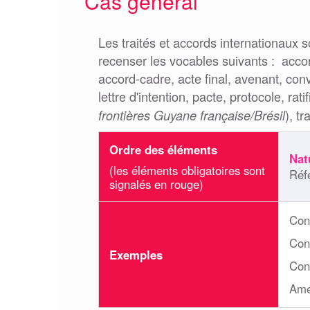
Cas général
Les traités et accords internationaux s
recenser les vocables suivants : accor
accord-cadre, acte final, avenant, conv
lettre d'intention, pacte, protocole, rat
), tr
frontières Guyane française/Brésil
Ordre des éléments
Nat
(les éléments obligatoires sont
Réfé
signalés en rouge)
Conv
Conv
Exemples
Conv
Ame