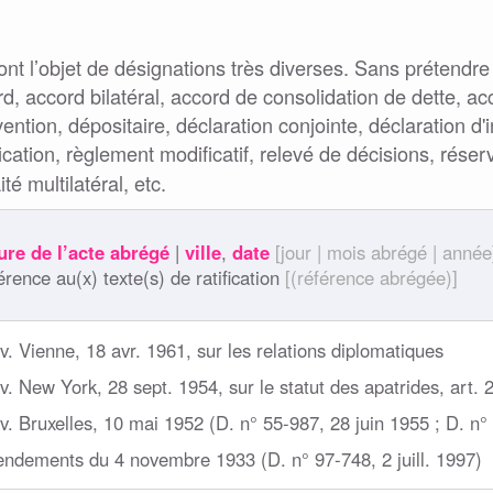
ont l’objet de désignations très diverses. Sans prétendre 
d, accord bilatéral, accord de consolidation de dette, a
ention, dépositaire, déclaration conjointe, déclaration d'
ification, règlement modificatif, relevé de décisions, réser
aité multilatéral, etc.
ure de l’acte abrégé
|
ville
,
date
[jour | mois abrégé | année
rence au(x) texte(s) de ratification
[(référence abrégée)]
. Vienne, 18 avr. 1961, sur les relations diplomatiques
. New York, 28 sept. 1954, sur le statut des apatrides, art. 
. Bruxelles, 10 mai 1952 (D. n° 55-987, 28 juin 1955 ; D. n° 
ndements du 4 novembre 1933 (D. n° 97-748, 2 juill. 1997)