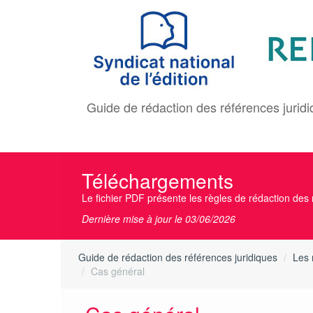
Aller
au
contenu
principal
Guide de rédaction des références jurid
Téléchargements
Le fichier PDF présente les règles de rédaction des r
Dernière mise à jour le 03/06/2026
Guide de rédaction des références juridiques
Les 
Cas général